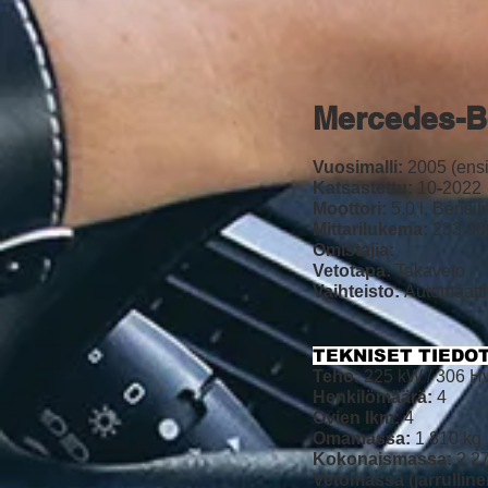
Mercedes-B
Vuosimalli:
2005 (ensi
Katsastettu:
10
-
2022
Moottori:
5.0 l, Bensii
Mittarilukema:
233 00
Omistajia:
Vetotapa:
Takaveto
Vaihteisto:
Automaatti
TEKNISET TIEDOT
Teho:
225 kW / 306 H
Henkilömäärä:
4
Ovien lkm:
4
Omamassa:
1 810 kg
Kokonaismassa:
2 2
Vetomassa (jarrulline