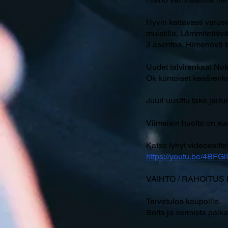
Hyvin kattavasti varus
muistilla, Lämmitettävä
3 asentoa, Himenevä ta
Uudet talvirenkaat No
Ok kuntoiset kesärenk
Juuri uusittu taka jarru
Viimeisin huolto on suo
Katso lyhyt videoesittel
https://youtu.be/4BFGi
VAIHTO / RAHOITUS K
Tervetuloa kaupoille.
Soita ja varmista paika