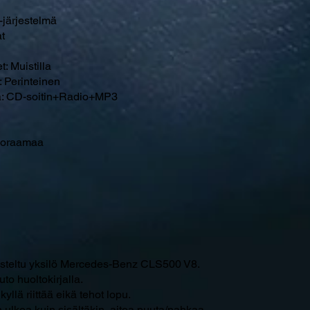
järjestelmä
t
: Muistilla
 Perinteinen
mä: CD-soitin+Radio+MP3
anoraamaa
usteltu yksilö Mercedes-Benz CLS500 V8.
o huoltokirjalla.
llä riittää eikä tehot lopu.
 ulkoa kuin sisältäkin, aitoa puuta/nahkaa.