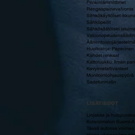
Penkinlämmittimet
Rengaspainevalvonta -
Sähkökäyttöiset ikkuna
Sähköpeilit
Sähkösäätöiset istuimet
Vakionopeudensäädin:
Äänentoistojärjestel
Huoltokirja: Paperinen
Kahdet renkaat
Kattoluukku: Ilman p
Kevytmetallivanteet
Monitoimiohjauspyörä
Sadetunnistin
LISÄTIEDOT
Linjakas ja huippuvar
Kolaroimaton Suomi-Aut
Tässä autossa voimaa ky
Hieno värimaailma niin