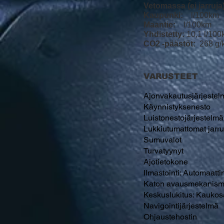
Vetomassa (ei jarruja)
Kaupunki:
l/100km
Maantie:
l/100km
Yhdistetty:
10,1 l/10
CO2 -päästöt:
268 g/
VARUSTEET
Ajonvakautusjärjestel
Käynnistyksenesto
Luistonestojärjestelmä
Lukkiutumattomat jarru
Sumuvalot
Turvatyynyt
Ajotietokone
Ilmastointi: Automaatti
Katon avausmekanism
Keskuslukitus: Kaukos
Navigointijärjestelmä
Ohjaustehostin