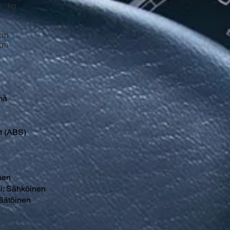
:
kg
0km
km
mä
t (ABS)
nen
i: Sähköinen
äätöinen