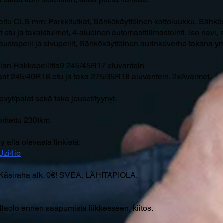
teltu CLS mm: Parkkitutkat, Sähkökäyttöinen kattoluukku, Sähkös
t etu ja takaistuimet, 4-alueinen automaattiilmastointi, Iso navi,
ustapeili ja sivupeilit, Sähkökäyttöinen aurinkoverho takana y
kian Hakkapeliitta9 245/45R17 aluvantein
aat 245/40R18 etu ja taka 275/35R18 aluvantein. 2xAvaimet.
levyt/palat sekä taka jouset/tyynyt.
ritettu 230tkm.
y alla olevasta linkistä:
Uzi4io
äsiraha alk. 0€! SVEA, LÄHITAPIOLA.
llaolo ennen saapumista liikkeeseen, kiitos.