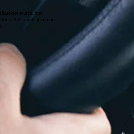
äätöiset etuistuimet
 säädettävä alusta jossa on
m.