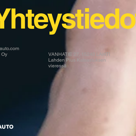
Yhteystiedo
auto.com
 Oy
VANHATIE 27, 15240 LAHTI
Lahden Plus Katsastuksen
vieressä