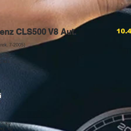
enz CLS500 V8 Aut.
10.49
rek. 7-2005)
ni V8
0 km
​
v
75 kg
n):
kg