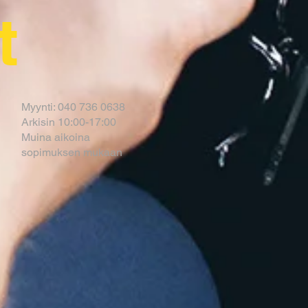
t
Myynti: 040 736 0638
Arkisin 10:00-17:00
Muina aikoina
sopimuksen mukaan