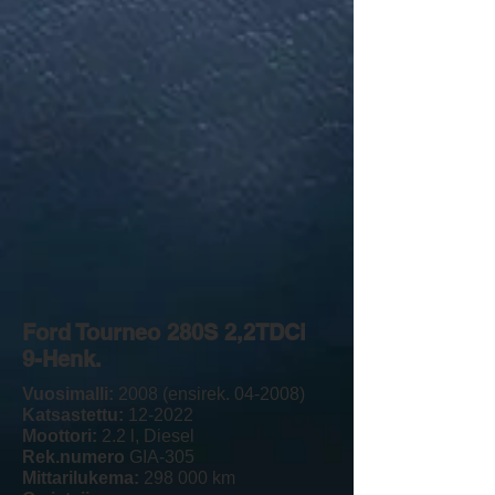
Ford Tourneo 280S 2,2TDCi
9-Henk.
Vuosimalli:
2008 (ensirek. 04-2008)
Katsastettu:
12-2022
Moottori:
2.2 l, Diesel
Rek.numero
GIA-305
Mittarilukema:
298 000 km