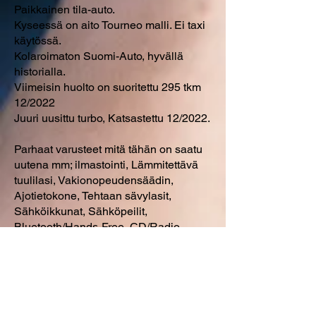
Paikkainen tila-auto.
Kyseessä on aito Tourneo malli. Ei taxi
käytössä.
Kolaroimaton Suomi-Auto, hyvällä
historialla.
Viimeisin huolto on suoritettu 295 tkm
12/2022
Juuri uusittu turbo, Katsastettu 12/2022.
Parhaat varusteet mitä tähän on saatu
uutena mm; ilmastointi, Lämmitettävä
tuulilasi, Vakionopeudensäädin,
Ajotietokone, Tehtaan sävylasit,
Sähköikkunat, Sähköpeilit,
Bluetooth/Hands-Free, CD/Radio,
ISOFIX-kiinnitys, Vararengas ym.
Webasto kellolla sekä ajastimella,
erillinen läämmityslaite myös takana
oleville matkustajille. Lohkolämmitin