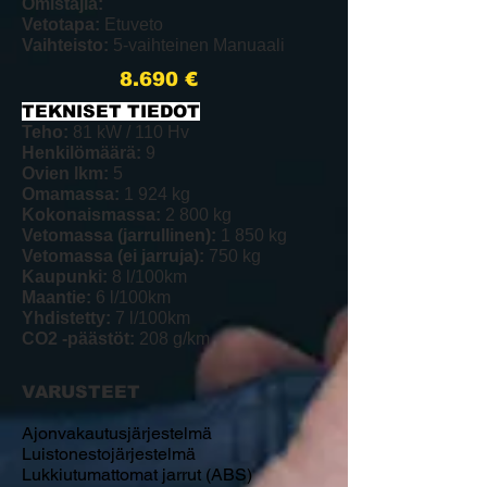
Omistajia:
Vetotapa:
Etuveto
Vaihteisto:
5-vaihteinen Manuaali
8.690
€
TEKNISET TIEDOT​
Teho:
81 kW / 110 Hv
Henkilömäärä:
9
Ovien lkm:
5
Omamassa:
1 924 kg
Kokonaismassa:
2 800 kg
Vetomassa (jarrullinen):
1 850 kg
Vetomassa (ei jarruja):
750 kg
Kaupunki:
8 l/100km
Maantie:
6 l/100km
Yhdistetty:
7 l/100km
CO2 -päästöt:
208 g/km
VARUSTEET
Ajonvakautusjärjestelmä
Luistonestojärjestelmä
Lukkiutumattomat jarrut (ABS)