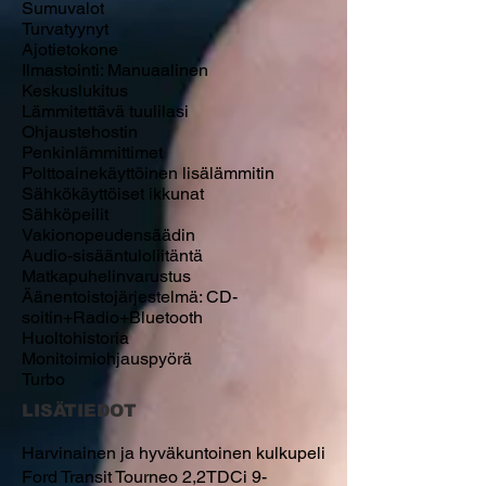
Sumuvalot
Turvatyynyt​
Ajotietokone
Ilmastointi: Manuaalinen
Keskuslukitus
Lämmitettävä tuulilasi
Ohjaustehostin
Penkinlämmittimet
Polttoainekäyttöinen lisälämmitin
Sähkökäyttöiset ikkunat
Sähköpeilit
Vakionopeudensäädin​
Audio-sisääntuloliitäntä
Matkapuhelinvarustus
Äänentoistojärjestelmä: CD-
soitin+Radio+Bluetooth​
Huoltohistoria
Monitoimiohjauspyörä
Turbo
LISÄTIEDOT
Harvinainen ja hyväkuntoinen kulkupeli
Ford Transit Tourneo 2,2TDCi 9-